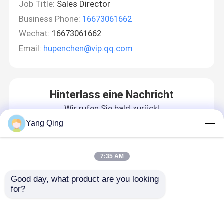
Job Title:
Sales Director
Business Phone:
16673061662
Wechat:
16673061662
Email:
hupenchen@vip.qq.com
Hinterlass eine Nachricht
Wir rufen Sie bald zurück!
Yang Qing
7:35 AM
Good day, what product are you looking 
for?