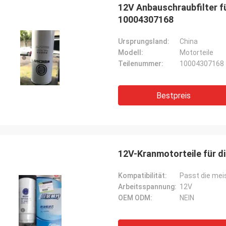
12V Anbauschraubfilter fü
10004307168
Ursprungsland:
China
Modell:
Motorteile
Teilenummer:
10004307168
Bestpreis
12V-Kranmotorteile für d
Kompatibilität:
Passt die me
Arbeitsspannung:
12V
OEM ODM:
NEIN