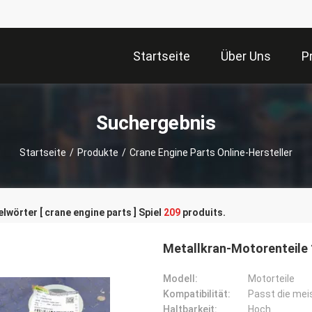
Startseite
Über Uns
P
Suchergebnis
Startseite
/
Produkte
/
Crane Engine Parts Online-Hersteller
lwörter [ crane engine parts ] Spiel
209
produits.
Metallkran-Motorenteile 1
Modell:
Motorteile
Kompatibilität:
Passt die me
Haltbarkeit:
Hoch