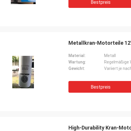
Bestpreis
Metallkran-Motorteile 12V
Material:
Metall
Wartung:
Regelmäßige 
Gewicht:
Variiert je nac
Bestpreis
High-Durability Kran-Moto