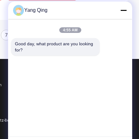
Yang Qing
4:55 AM
7
8
Good day, what product are you looking 
for?
Produkte
n
Benutzte LKW-Kräne
Autokrane aus zweiter Hand
Gebrauchte All-Terrain-Krane
Datenschutz-Bestimmungen
Alle Kategorien