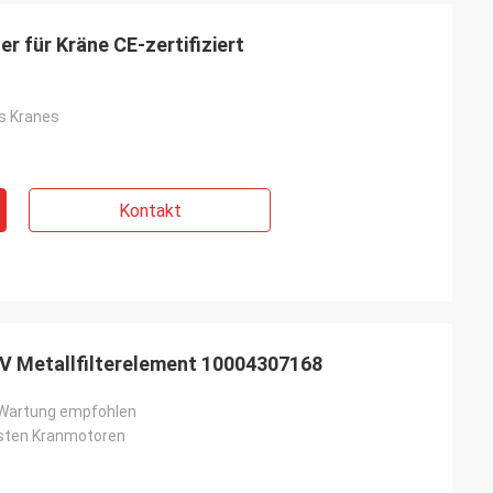
er für Kräne CE-zertifiziert
es Kranes
Kontakt
V Metallfilterelement 10004307168
Wartung empfohlen
isten Kranmotoren