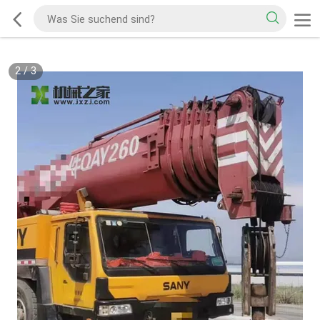
2
/
3