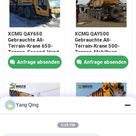
Fabrik-Ausflug
XCMG QAY650
XCMG QAY500
Qualitätskontrolle
Gebrauchte All-
Gebrauchte All-
Terrain-Krane 650-
Terrain-Krane 500-
Tonnen-Second-Hand-
Tonnen-Mobilkran
Treten Sie mit uns in Verbindung
Kran
Anfrage absenden
Anfrage absenden
Fordern Sie ein Zitat
Benutzte LKW-Kräne
Yang Qing
Autokrane aus zweiter Hand
5:29 PM
Gebrauchte All-Terrain-Krane