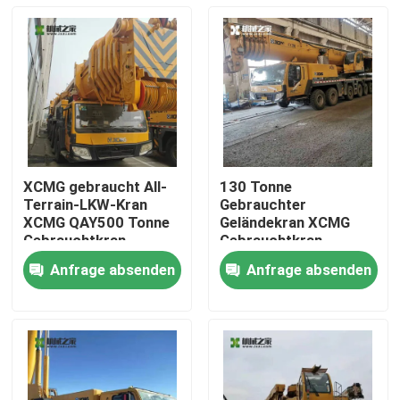
XCMG gebraucht All-
130 Tonne
Terrain-LKW-Kran
Gebrauchter
XCMG QAY500 Tonne
Geländekran XCMG
Gebrauchtkran
Gebrauchtkran
QAY130 Second Hand
Anfrage absenden
Anfrage absenden
Crane
Haus
Produkte
Über uns