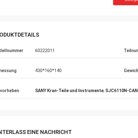
ODUKTDETAILS
dellnummer
60222011
Teiln
messung
430*160*140
Gewich
vorheben
SANY Kran-Teile und Instrumente
,
SJC6110N-CAN 
NTERLASS EINE NACHRICHT