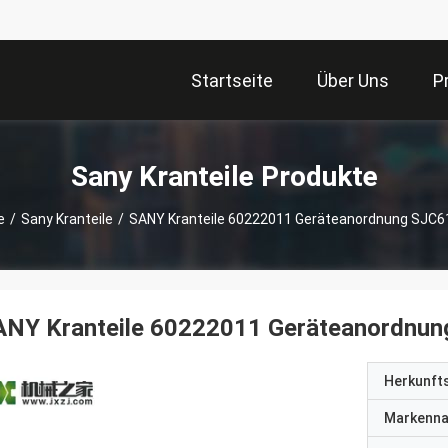
Startseite
Über Uns
P
Sany Kranteile Produkte
e
/
Sany Kranteile
/
SANY Kranteile 60222011 Geräteanordnung SJC
ANY Kranteile 60222011 Geräteanordn
Herkunft
Markenn