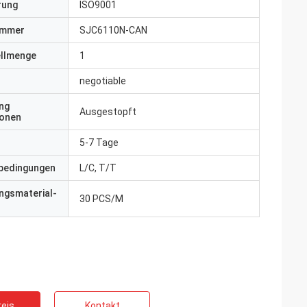
erung
ISO9001
ummer
SJC6110N-CAN
ellmenge
1
negotiable
ng
Ausgestopft
ionen
5-7 Tage
bedingungen
L/C, T/T
ngsmaterial-
30 PCS/M
eis
Kontakt