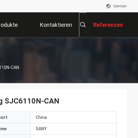
German
rodukte
Kontaktieren
Referenzen
Sie Uns
6110N-CAN
ung SJC6110N-CAN
sort
China
ame
SANY