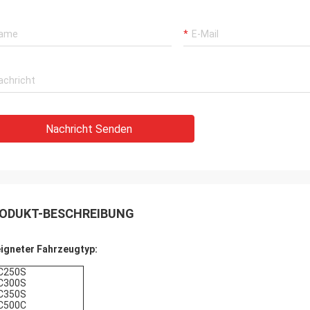
Nachricht Senden
ODUKT-BESCHREIBUNG
igneter Fahrzeugtyp:
C250S
C300S
C350S
C500C