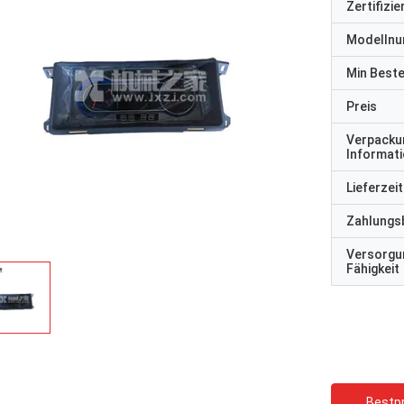
Zertifizi
Modelln
Min Best
Preis
Verpacku
Informat
Lieferzeit
Zahlungs
Versorgu
Fähigkeit
Bestpr