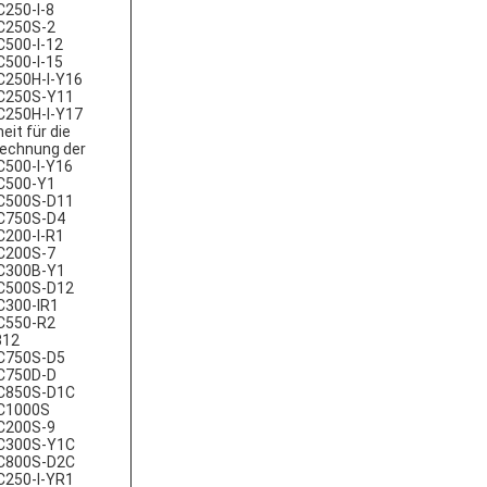
250-I-8
C250S-2
500-I-12
500-I-15
250H-I-Y16
C250S-Y11
250H-I-Y17
heit für die
echnung der
500-I-Y16
C500-Y1
C500S-D11
C750S-D4
200-I-R1
C200S-7
C300B-Y1
C500S-D12
C300-IR1
C550-R2
312
C750S-D5
C750D-D
C850S-D1C
C1000S
C200S-9
C300S-Y1C
C800S-D2C
250-I-YR1