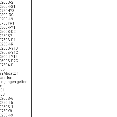
C200S-2
500-I-S1
C750HY3
C300-RC
200-I-9
C750YR1
500-I-Y1
C500S-D2
C250S7
C750S-D1
250-I-R
C250S-Y10
C300B-Y1C
500-I-Y12
C600S-D2C
C750A-D
105
 in Absatz 1
nannten
ingungen gelten
ht.
101
103
C200S-6
250-I-5
C250S-1
C750Y8
250-I-9