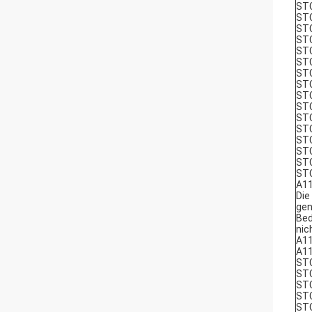
ST
STC
ST
ST
STC
ST
STC
ST
ST
ST
STC
ST
ST
STC
ST
ST
A1
Die
ge
Bed
nic
A1
A1
ST
STC
ST
ST
STC