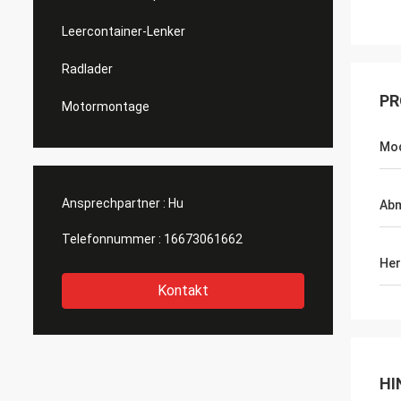
Leercontainer-Lenker
Radlader
PR
Motormontage
Mo
Ansprechpartner :
Hu
Ab
Telefonnummer :
16673061662
Her
Kontakt
HI