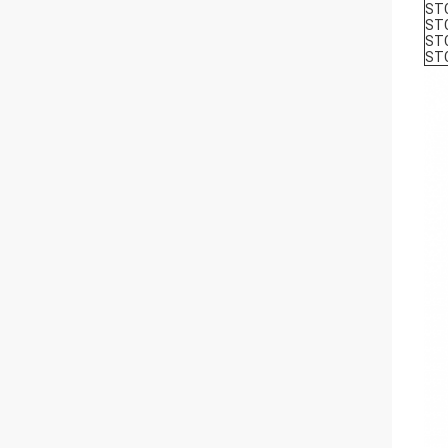
ST
ST
STC
ST