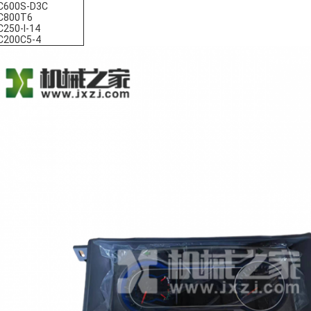
C600S-D3C
C800T6
250-I-14
C200C5-4