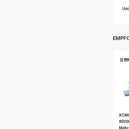
Umb
EMPFO
XCMG
8030
Mehr