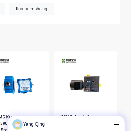
Kranbremsbelag
G Kranteile
XCMG Kranteile
590142 Winkelsensor
803408284
Yang Qing
 Stecker
Hilfsstartventil