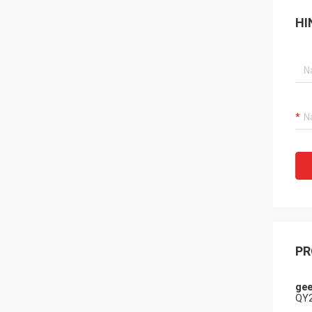
HI
PR
gee
QY