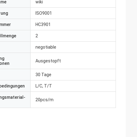
ame
wiki
erung
ISO9001
ummer
HC3901
ellmenge
2
negotiable
ng
Ausgestopft
ionen
30 Tage
bedingungen
L/C, T/T
ngsmaterial-
20pcs/m