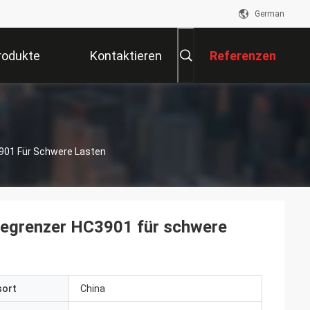
German
rodukte
Kontaktieren
Referenzen
Sie Uns
01 Für Schwere Lasten
grenzer HC3901 für schwere
sort
China