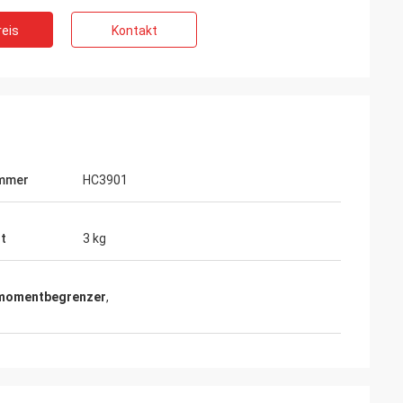
eis
Kontakt
ummer
HC3901
t
3 kg
momentbegrenzer
,