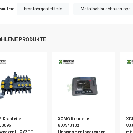
auten:
Kranfahrgestellteile
Metallschlauchbaugruppe
HLENE PRODUKTE
 Kranteile
XCMG Kranteile
XCM
00096
803543102
803
wegventil QYZTF-
Hebemomentbegrenzer
mit