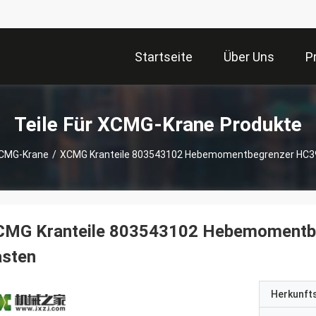
Startseite
Über Uns
P
Teile Für XCMG-Krane Produkte
XCMG-Krane
/
XCMG Kranteile 803543102 Hebemomentbegrenzer HC39
CMG Kranteile 803543102 Hebemomentbe
asten
Herkunft