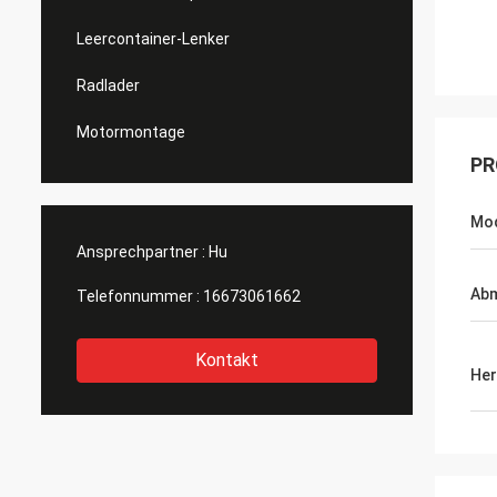
Leercontainer-Lenker
Radlader
Motormontage
PR
Mo
Ansprechpartner :
Hu
Ab
Telefonnummer :
16673061662
Kontakt
Her