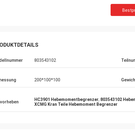
Bestpr
ODUKTDETAILS
dellnummer
803543102
Teiln
messung
200*100*100
Gewich
HC3901 Hebemomentbegrenzer
,
803543102 Hebe
vorheben
XCMG Kran Teile Hebemoment Begrenzer