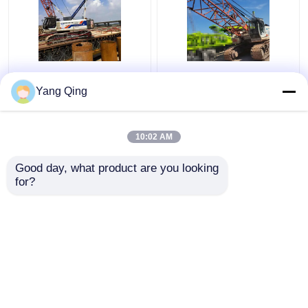
75ton benutzte zweite
Gebrauchter Zoomlion
Handraupenkräne
QUY80 80 Tonnen
Yang Qing
Zoomlion ZCC750V
Raupenkran 2-teilig
10:02 AM
Bestpreis
Bestpreis
Good day, what product are you looking 
for?
Kontakt
Kontakt
Sehen Sie mehr an
Startseite
Über uns
Kontakt
Desktop Site
Sitemap
Privacy Policy