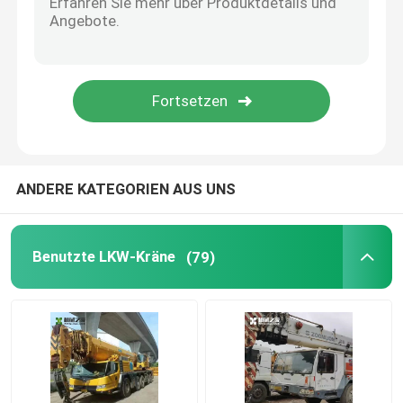
Mini Skid Steer Loader
Dieselminibagger
Reichweitenstapler
ANDERE KATEGORIEN AUS UNS
Leercontainer-Lenker
Benutzte LKW-Kräne
(79)
Radlader
Motormontage