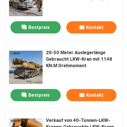
and 3 Section Jib Mobile Crane
System
Fabrik-Ausflug
Bestpreis
Kontakt
Qualitätskontrolle
Treten Sie mit uns in Verbindung
20-50 Meter Auslegerlänge
Gebraucht LKW-Kran mit 1148
KN.M Drehmoment
Fordern Sie ein Zitat
Benutzte LKW-Kräne
Bestpreis
Kontakt
Autokrane aus zweiter Hand
Verkauf von 40-Tonnen-LKW-
Gebrauchte All-Terrain-Krane
Kranen: Gebrauchte LKW-Krane