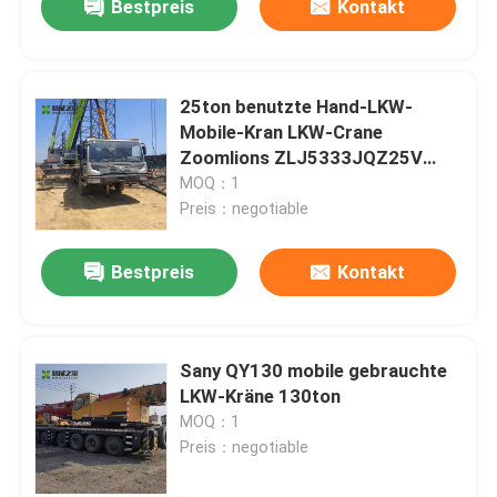
Bestpreis
Kontakt
25ton benutzte Hand-LKW-
Mobile-Kran LKW-Crane
Zoomlions ZLJ5333JQZ25V
zweites
MOQ：1
Preis：negotiable
Bestpreis
Kontakt
Sany QY130 mobile gebrauchte
LKW-Kräne 130ton
MOQ：1
Preis：negotiable