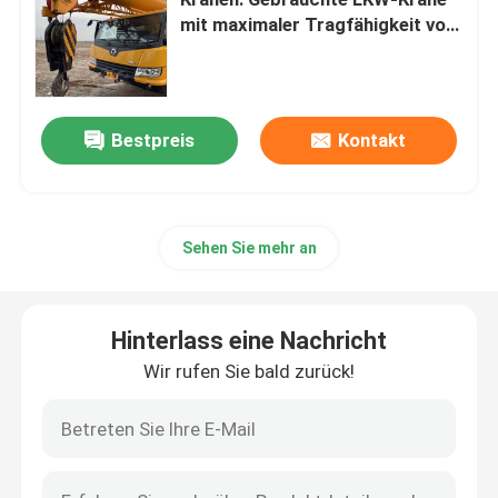
mit maximaler Tragfähigkeit von
10-100 Tonnen und
Gebrauchte Raupenkrane
Wasserkühlung
Gebrauchte Raupenkrane
Bestpreis
Kontakt
Zoomlion Crane Parts
Sehen Sie mehr an
sany Kranteile
Hinterlass eine Nachricht
Teile für XCMG-Krane
Wir rufen Sie bald zurück!
Kranmotorteile
Crane Wear Part