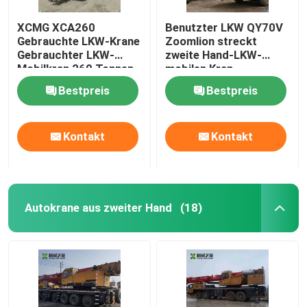
XCMG XCA260
Benutzter LKW QY70V
Gebrauchte LKW-Krane
Zoomlion streckt
Gebrauchter LKW-
zweite Hand-LKW-
Mobilkran 260 Tonnen
mobilen Kran
Bestpreis
Bestpreis
Kontakt
Kontakt
Autokrane aus zweiter Hand
(18)