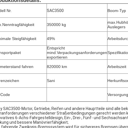
oduktionsdetails:
ell Nr.
SAC3500
Boom-Typ
max.Hubhö
.Nenntragfähigkeit
350000 kg
Auslegers
imale Steigfähigkeit
49%
Arbeitsdur
Entspricht
nsportpaket
mind.Verpackungsanforderungen
Spezifikati
exportieren
ometerstand fahren
820000 km
Arbeitszeit
enzeichen
Sani
Herkunftsor
-Code
Versorgung
y SAC3500-Motor, Getriebe, Reifen und andere Hauptteile sind alle bek
ranforderungen verschiedener Straßenbedingungen gerecht werden 
ovatives 6-Achs-Fahrgestelldesign, Ein-, Drei-, Fünf- und Sechsachsant
kung und bessere Manövrierfähigkeit;
 fahrende Zweikreis-Bremssystem wird für sichereres Bremsen übe