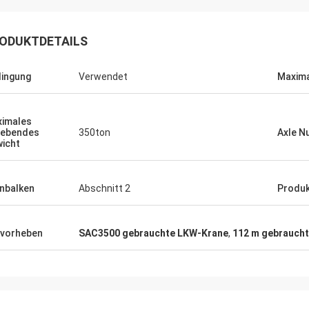
ODUKTDETAILS
ingung
Verwendet
Maxim
imales
hebendes
350ton
Axle N
icht
nbalken
Abschnitt 2
Produ
vorheben
SAC3500 gebrauchte LKW-Krane
,
112 m gebrauch