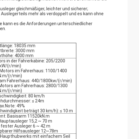
usleger gleichmäßiger, leichter und sicherer;
Auslegerteils mehr als verdoppelt und es kann ohne
te kann es die Anforderungen unterschiedlicher
en.
länge: 18035 mm
breite: 3000 mm
thöhe: 4000 mm
rs in der Fahrerkabine: 205/2200
kW/(r/min)
otors im Fahrerhaus: 1100/1400
N.m/(r/min)
 am Fahrerhaus: 440/1800kw/(r/min)
otors am Fahrerhaus: 2800/1300
N.m/(r/min)
chwindigkeit: 80 km/h
ehdurchmesser: ≤ 24m
x.Note: 49%
indigkeit beträgt 30 km/h): ≤ 10 m
t: Basisarm 11520kN.m
Hauptausleger 15,2 ~ 70 m
 fester Ausleger 6 ~ 42 m
ppbarer Hilfsausleger 12~78m
 Haupthubwerks mit einfachem Seil