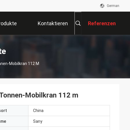
German
rodukte
Kontaktieren
Referenzen
Sie Uns
te
nen-Mobilkran 112 M
Tonnen-Mobilkran 112 m
sort
China
ame
Sany