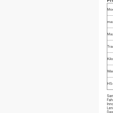
Pr
Mod
max
Max
Tra
Kil
War
HS
San
Fah
Inn
Len
Das