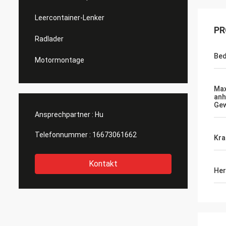
Leercontainer-Lenker
PR
Radlader
Bed
Motormontage
Max
an
Gew
Ansprechpartner :
Hu
Telefonnummer :
16673061662
Kra
Kontakt
Her