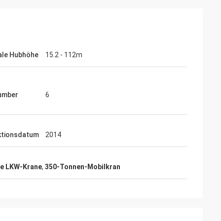
ale Hubhöhe
15.2 - 112m
umber
6
ktionsdatum
2014
te LKW-Krane
,
350-Tonnen-Mobilkran