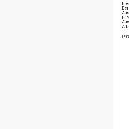
Bre
Der
Aus
Hil
Aus
Arb
Pr