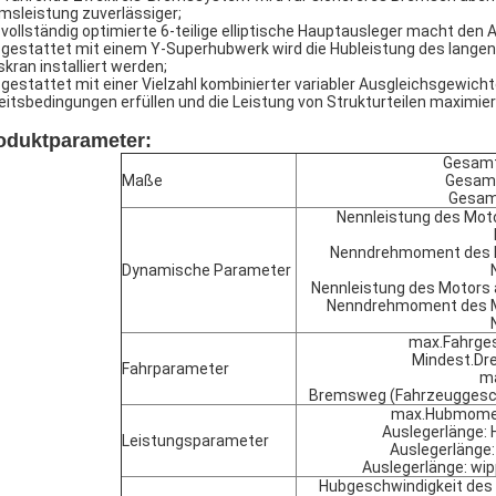
msleistung zuverlässiger;
 vollständig optimierte 6-teilige elliptische Hauptausleger macht den A
gestattet mit einem Y-Superhubwerk wird die Hubleistung des langen 
fskran installiert werden;
gestattet mit einer Vielzahl kombinierter variabler Ausgleichsgewich
eitsbedingungen erfüllen und die Leistung von Strukturteilen maximier
oduktparameter:
Gesamt
Maße
Gesamt
Gesam
Nennleistung des Moto
Nenndrehmoment des M
Dynamische Parameter
Nennleistung des Motors
Nenndrehmoment des M
max.Fahrges
Mindest.Dr
Fahrparameter
ma
Bremsweg (Fahrzeuggeschw
max.Hubmomen
Auslegerlänge: 
Leistungsparameter
Auslegerlänge:
Auslegerlänge: wi
Hubgeschwindigkeit des