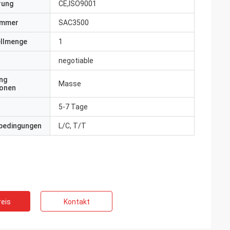
erung
CE,ISO9001
ummer
SAC3500
ellmenge
1
negotiable
ng
Masse
ionen
5-7 Tage
bedingungen
L/C, T/T
eis
Kontakt