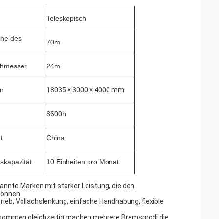
Teleskopisch
he des
70m
chmesser
24m
on
18035 × 3000 × 4000 mm
8600h
t
China
skapazität
10 Einheiten pro Monat
annte Marken mit starker Leistung, die den
können.
rieb, Vollachslenkung, einfache Handhabung, flexible
rnommen;gleichzeitig machen mehrere Bremsmodi die